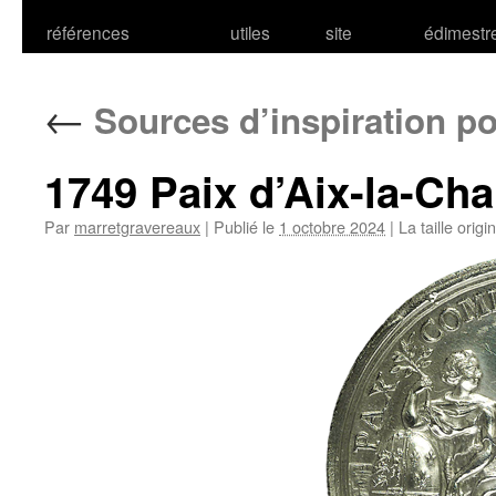
références
utiles
site
édimestr
←
Sources d’inspiration p
1749 Paix d’Aix-la-Ch
Par
marretgravereaux
|
Publié le
1 octobre 2024
|
La taille origi