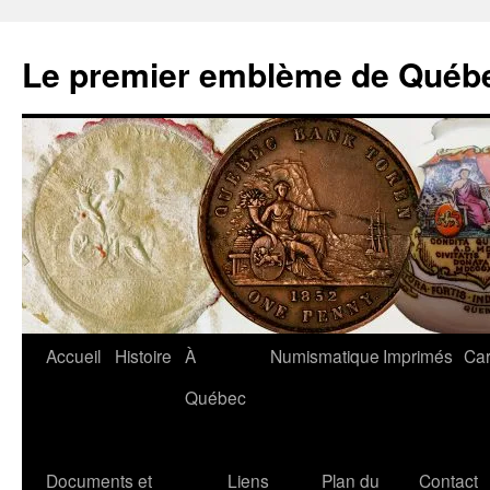
Aller
au
Le premier emblème de Québ
contenu
Accueil
Histoire
À
Numismatique
Imprimés
Car
Québec
Documents et
Liens
Plan du
Contact