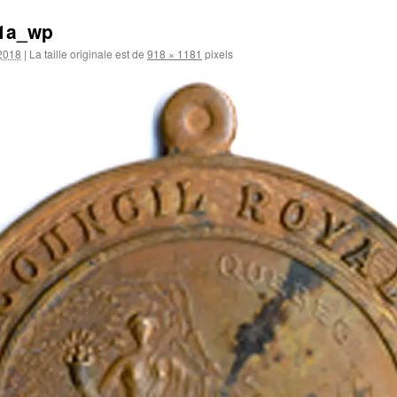
1a_wp
 2018
|
La taille originale est de
918 × 1181
pixels