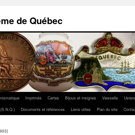
ème de Québec
mismatique
Imprimés
Cartes
Bijoux et insignes
Vaisselle
Ustens
(S.N.Q.)
Documents et références
Liens utiles
Plan du site
Contac
903)