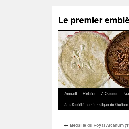
Aller
au
Le premier embl
contenu
Accueil
Histoire
À Québec
Nu
à la Société numismatique de Québec 
←
Médaille du Royal Arcanum (1