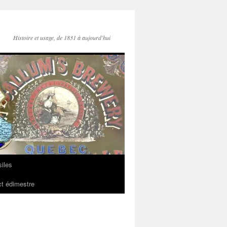
Histoire et usage, de 1831 à aujourd'hui
iles
t édimestre