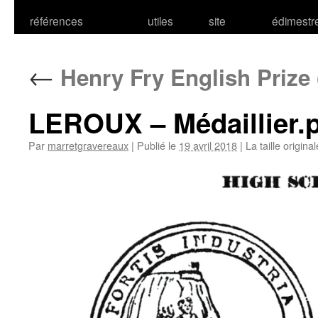
références
utiles
site
édimestr
←
Henry Fry English Prize 
LEROUX – Médaillier.
Par
marretgravereaux
|
Publié le
19 avril 2018
|
La taille origina