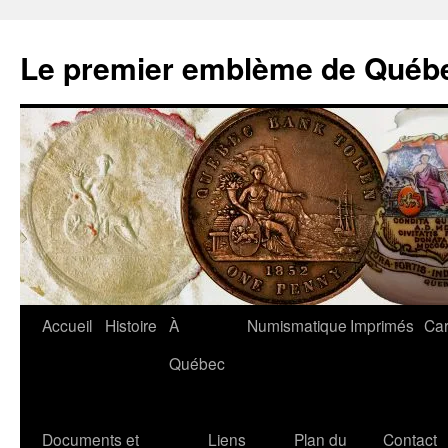
Aller
au
Le premier emblème de Québ
contenu
Accueil
Histoire
À
Numismatique
Imprimés
Car
Québec
Documents et
Liens
Plan du
Contact