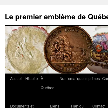
Aller
au
Le premier emblème de Québ
contenu
Accueil
Histoire
À
Numismatique
Imprimés
Car
Québec
Documents et
Liens
Plan du
Contact