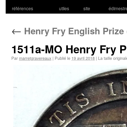
références
utiles
site
édimestr
←
Henry Fry English Prize 
1511a-MO Henry Fry P
Par
marretgravereaux
|
Publié le
19 avril 2018
|
La taille origina