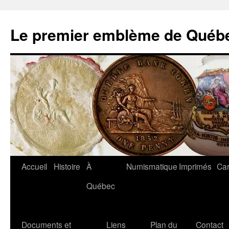
Aller
au
Le premier emblème de Québ
contenu
Accueil
Histoire
À
Numismatique
Imprimés
Car
Québec
Documents et
Liens
Plan du
Contact