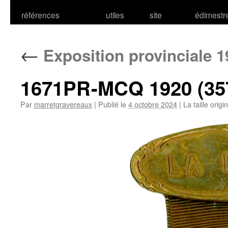
références
utiles
site
édimestr
←
Exposition provinciale 1
1671PR-MCQ 1920 (35
Par
marretgravereaux
|
Publié le
4 octobre 2024
|
La taille origi