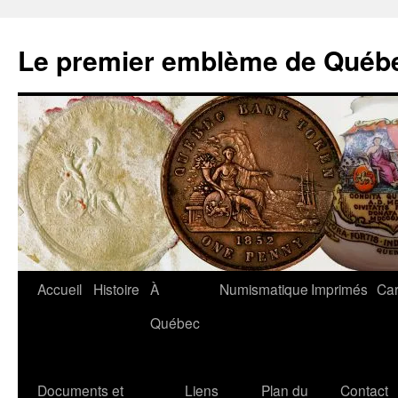
Aller
au
Le premier emblème de Québ
contenu
Accueil
Histoire
À
Numismatique
Imprimés
Car
Québec
Documents et
Liens
Plan du
Contact