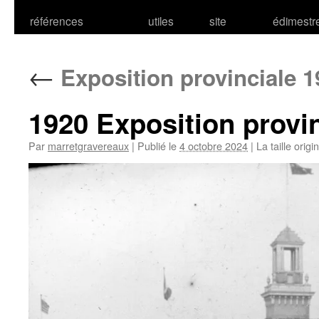
références
utiles
site
édimestr
←
Exposition provinciale 1
1920 Exposition provin
Par
marretgravereaux
|
Publié le
4 octobre 2024
|
La taille origi