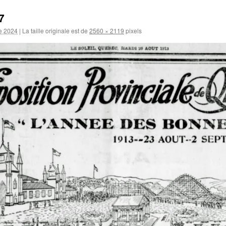
7
e 2024
|
La taille originale est de
2560 × 2119
pixels