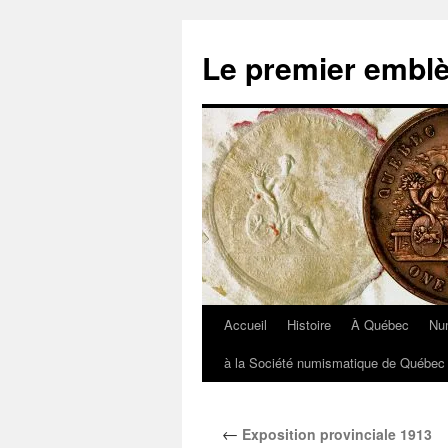
Aller
au
Le premier embl
contenu
Accueil
Histoire
À Québec
Nu
à la Société numismatique de Québec 
←
Exposition provinciale 1913