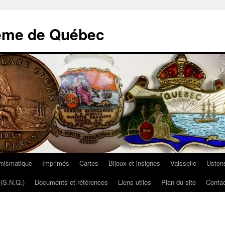
ème de Québec
mismatique
Imprimés
Cartes
Bijoux et insignes
Vaisselle
Ustens
(S.N.Q.)
Documents et références
Liens utiles
Plan du site
Contac