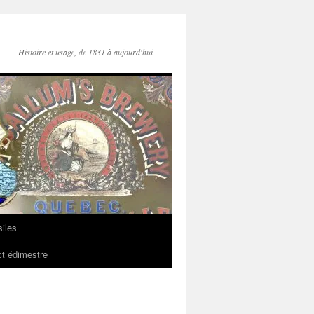
Histoire et usage, de 1831 à aujourd'hui
iles
t édimestre