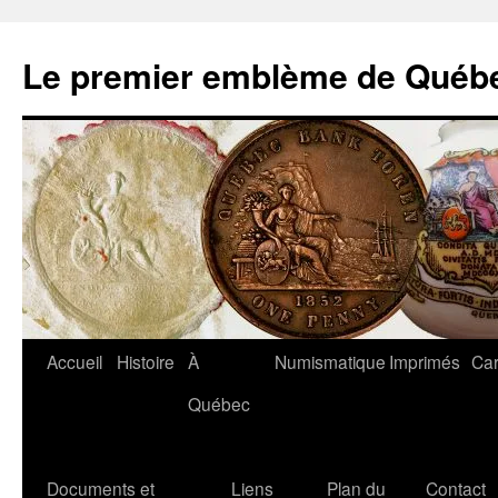
Aller
au
Le premier emblème de Québ
contenu
Accueil
Histoire
À
Numismatique
Imprimés
Car
Québec
Documents et
Liens
Plan du
Contact