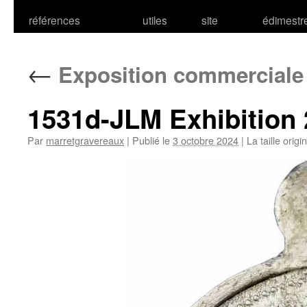
références
utiles
site
édimestr
←
Exposition commerciale
1531d-JLM Exhibition
Par
marretgravereaux
|
Publié le
3 octobre 2024
|
La taille origi