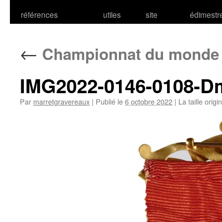
références
utiles
site
édimestr
←
Championnat du monde d
IMG2022-0146-0108-Dm
Par
marretgravereaux
|
Publié le
6 octobre 2022
|
La taille origi