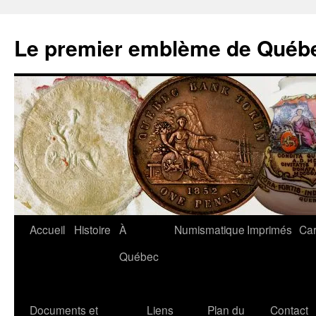
Aller
au
Le premier emblème de Québ
contenu
Accueil
Histoire
À
Numismatique
Imprimés
Car
Québec
Documents et
Liens
Plan du
Contact