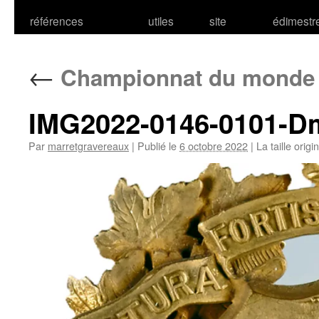
références
utiles
site
édimestr
←
Championnat du monde d
IMG2022-0146-0101-Dm
Par
marretgravereaux
|
Publié le
6 octobre 2022
|
La taille origi