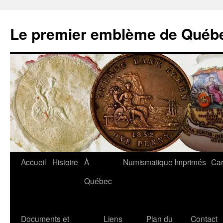
Aller
au
Le premier emblème de Québ
contenu
Accueil
Histoire
À
Numismatique
Imprimés
Car
Québec
Documents et
Liens
Plan du
Contact