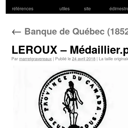
références
utiles
site
édimestr
←
Banque de Québec (1852
LEROUX – Médaillier.
Par
marretgravereaux
|
Publié le
24 avril 2018
|
La taille origina