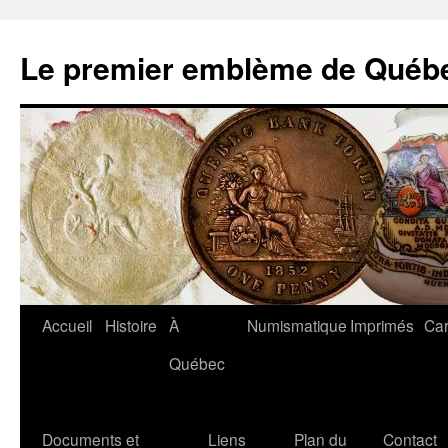
Aller
au
Le premier emblème de Québ
contenu
Accueil
Histoire
À
Numismatique
Imprimés
Car
Québec
Documents et
Liens
Plan du
Contact