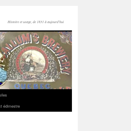
Histoire et usage, de 1831 à aujourd'hui
iles
t édimestre