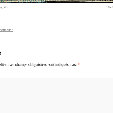
a)_wp
1898
permalien
.
e
*
liée.
Les champs obligatoires sont indiqués avec