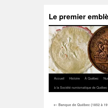
Aller
au
Le premier embl
contenu
Accueil
Histoire
À Québec
Nu
à la Société numismatique de Québec 
←
Banque de Québec (1852 à 19