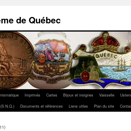
ème de Québec
mismatique
Imprimés
Cartes
Bijoux et insignes
Vaisselle
Ustens
(S.N.Q.)
Documents et références
Liens utiles
Plan du site
Contac
11)