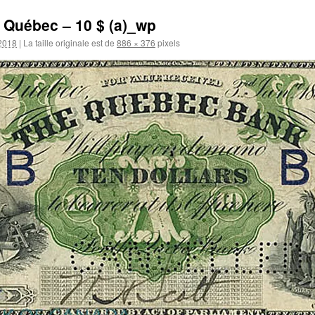
 Québec – 10 $ (a)_wp
 2018
|
La taille originale est de
886 × 376
pixels