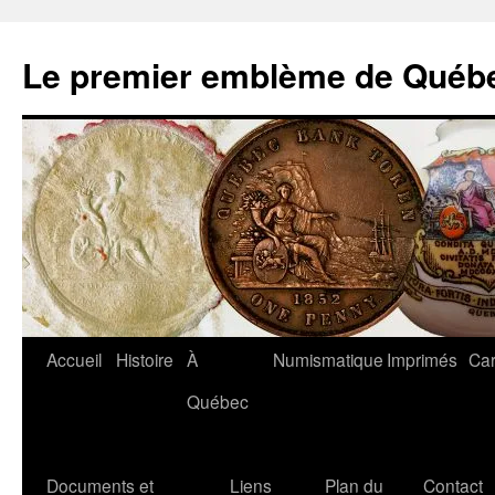
Aller
au
Le premier emblème de Québ
contenu
Accueil
Histoire
À
Numismatique
Imprimés
Car
Québec
Documents et
Liens
Plan du
Contact