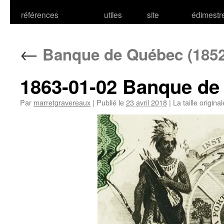
références
utiles
site
édimestr
←
Banque de Québec (1852
1863-01-02 Banque de
Par
marretgravereaux
|
Publié le
23 avril 2018
|
La taille origina