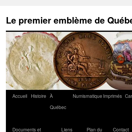
Aller
au
Le premier emblème de Québ
contenu
Accueil
Histoire
À
Numismatique
Imprimés
Car
Québec
Documents et
Liens
Plan du
Contact