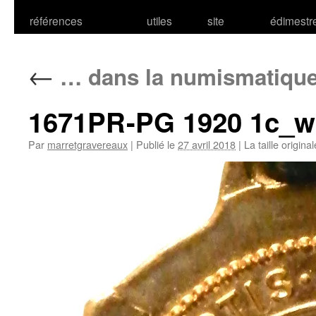
références
utiles
site
édimestr
←
… dans la numismatiqu
1671PR-PG 1920 1c_
Par
marretgravereaux
|
Publié le
27 avril 2018
|
La taille origina