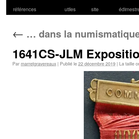
références
utiles
site
édimestr
←
… dans la numismatiqu
1641CS-JLM Expositio
Par
marretgravereaux
|
Publié le
22 décembre 2019
|
La taille o