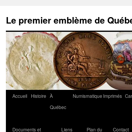
Aller
au
Le premier emblème de Québ
contenu
Accueil
Histoire
À
Numismatique
Imprimés
Car
Québec
Documents et
Liens
Plan du
Contact