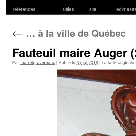
références
utiles
site
édimestr
←
… à la ville de Québec
Fauteuil maire Auger 
Par
marretgravereaux
|
Publié le
3 mai 2018
|
La taille originale