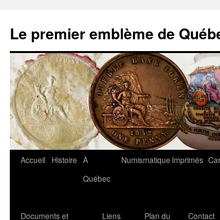
Aller
au
Le premier emblème de Québ
contenu
Accueil
Histoire
À
Numismatique
Imprimés
Car
Québec
Documents et
Liens
Plan du
Contact