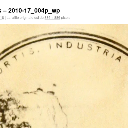
s – 2010-17_004p_wp
018
|
La taille originale est de
886 × 886
pixels