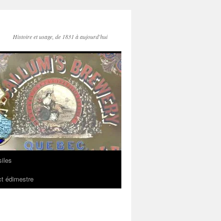
Histoire et usage, de 1831 à aujourd'hui
iles
t édimestre