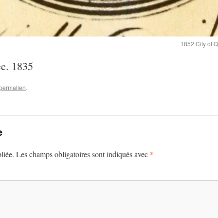
1852 City of 
ec. 1835
permalien
.
e
*
liée.
Les champs obligatoires sont indiqués avec