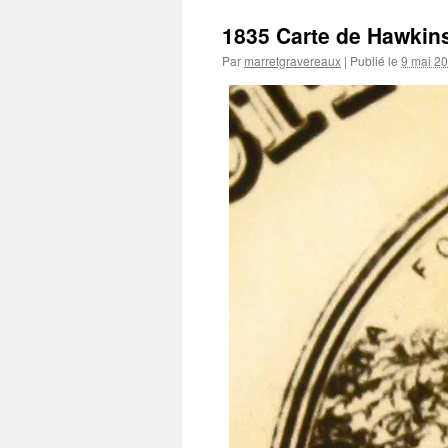
1835 Carte de Hawkin
Par
marretgravereaux
|
Publié le
9 mai 2