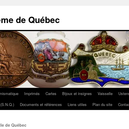
ème de Québec
mismatique
Imprimés
Cartes
Bijoux et insignes
Vaisselle
Ustens
(S.N.Q.)
Documents et références
Liens utiles
Plan du site
Contac
ille de Québec