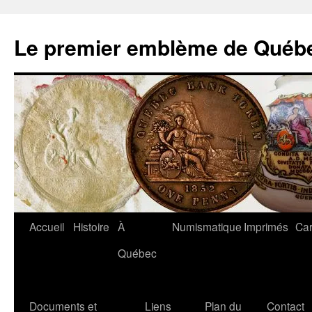
Aller
au
Le premier emblème de Québ
contenu
Accueil
Histoire
À
Numismatique
Imprimés
Car
Québec
Documents et
Liens
Plan du
Contact