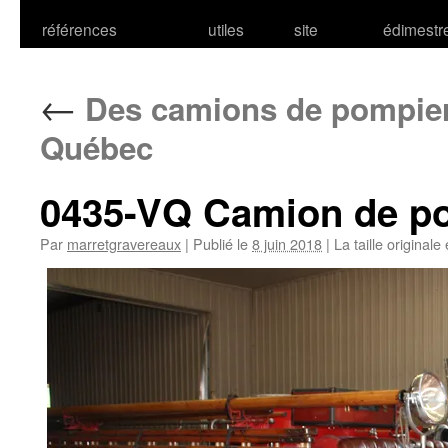
références
utiles
site
édimestr
←
Des camions de pompier
Québec
0435-VQ Camion de po
Par
marretgravereaux
|
Publié le
8 juin 2018
|
La taille originale