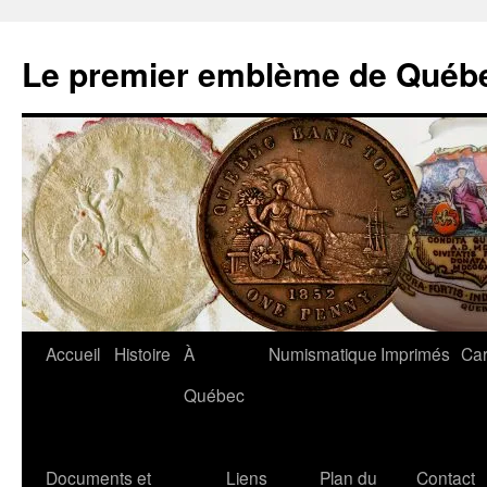
Aller
au
Le premier emblème de Québ
contenu
Accueil
Histoire
À
Numismatique
Imprimés
Car
Québec
Documents et
Liens
Plan du
Contact