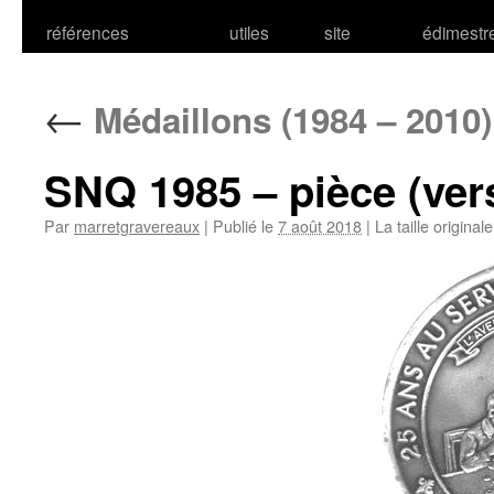
références
utiles
site
édimestr
←
Médaillons (1984 – 2010)
SNQ 1985 – pièce (ve
Par
marretgravereaux
|
Publié le
7 août 2018
|
La taille original