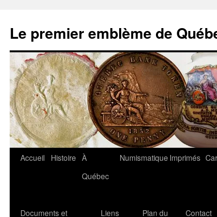
Aller
au
Le premier emblème de Québ
contenu
Accueil
Histoire
À
Numismatique
Imprimés
Car
Québec
Documents et
Liens
Plan du
Contact