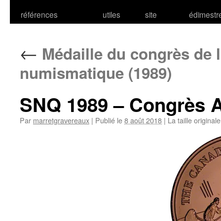
références
utiles
site
édimestr
←
Médaille du congrès de 
numismatique (1989)
SNQ 1989 – Congrès A
Par
marretgravereaux
|
Publié le
8 août 2018
|
La taille original