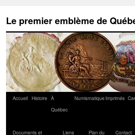
Aller
au
Le premier emblème de Québ
contenu
Accueil
Histoire
À
Numismatique
Imprimés
Car
Québec
Documents et
Liens
Plan du
Contact