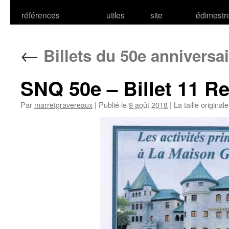
références
utiles
site
édimestr
←
Billets du 50e anniversai
SNQ 50e – Billet 11 R
Par
marretgravereaux
|
Publié le
9 août 2018
|
La taille original