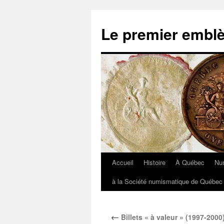
Aller
au
Le premier embl
contenu
Accueil
Histoire
À Québec
Nu
à la Société numismatique de Québec 
←
Billets « à valeur » (1997-2000