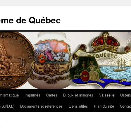
ème de Québec
mismatique
Imprimés
Cartes
Bijoux et insignes
Vaisselle
Ustens
(S.N.Q.)
Documents et références
Liens utiles
Plan du site
Contac
)