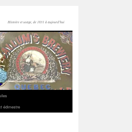
Histoire et usage, de 1831 à aujourd'hui
iles
t édimestre