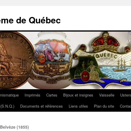
ème de Québec
mismatique
Imprimés
Cartes
Bijoux et insignes
Vaisselle
Ustens
(S.N.Q.)
Documents et références
Liens utiles
Plan du site
Contac
Belvèze (1855)