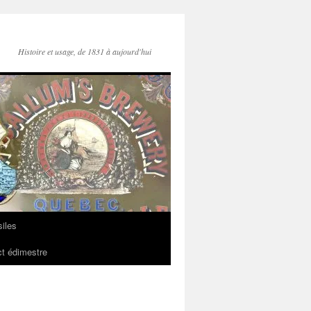
Histoire et usage, de 1831 à aujourd'hui
iles
t édimestre