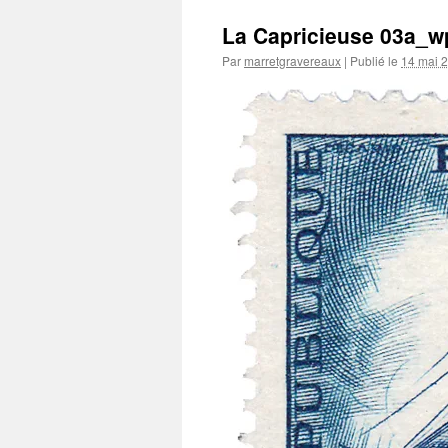
La Capricieuse 03a_w
Par
marretgravereaux
|
Publié le
14 mai 