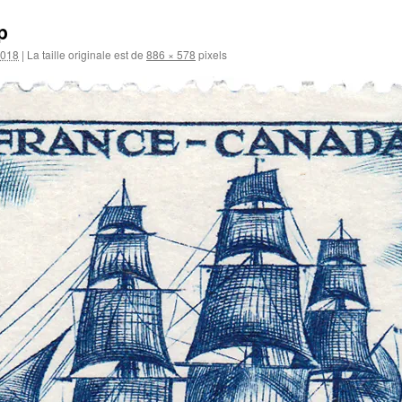
p
2018
|
La taille originale est de
886 × 578
pixels