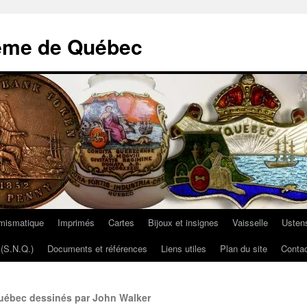
ème de Québec
mismatique
Imprimés
Cartes
Bijoux et insignes
Vaisselle
Ustens
(S.N.Q.)
Documents et références
Liens utiles
Plan du site
Contac
Québec dessinés par John Walker