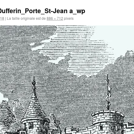
Dufferin_Porte_St-Jean a_wp
018
|
La taille originale est de
886 × 712
pixels