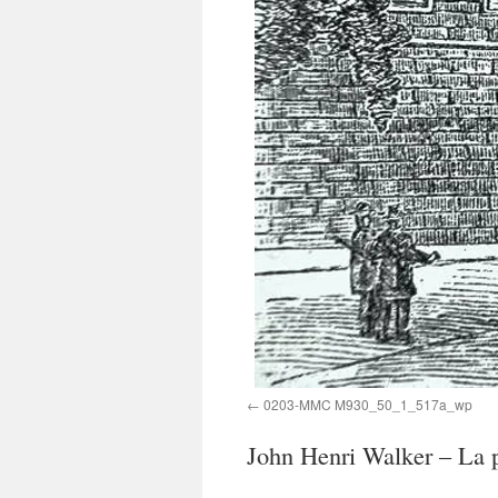
0203-MMC M930_50_1_517a_wp
John Henri Walker – La p