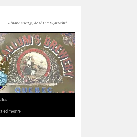
Histoire et usage, de 1831 à aujourd'hui
iles
t édimestre