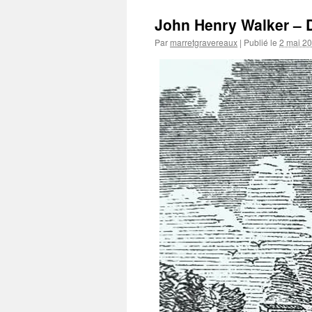
John Henry Walker – 
Par
marretgravereaux
|
Publié le
2 mai 2